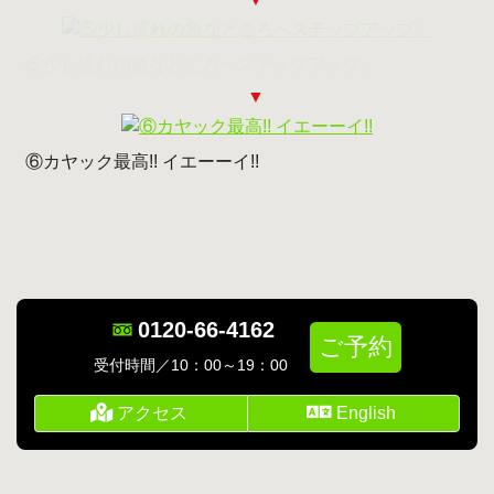
⑤少し流れの急なところへステップアップ。
⑥カヤック最高!! イエーーイ!!
コ
ペ
ン
ー
テ
ジ
ン
の
0120-66-4162
ツ
先
ご予約
本
頭
受付時間／10：00～19：00
文
へ
の
戻
アクセス
English
先
る
頭
へ