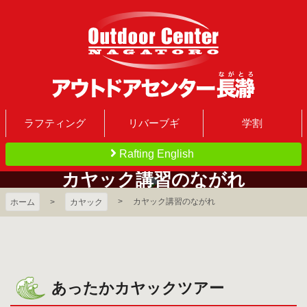
コ
ン
テ
ン
ツ
本
文
アウトドアセンター
へ
ラフティング
リバーブギ
学割
ス
Rafting English
長瀞｜地域最大規模の
キ
ッ
カ
ヤ
ッ
ク
講
習
の
な
が
れ
プ
ラフティング施設
カヤック講習のながれ
ホーム
カヤック
あったかカヤックツアー