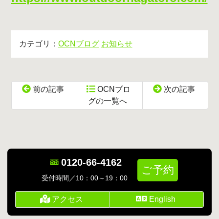
カテゴリ：
OCNブログ
お知らせ
前の記事
OCNブロ
次の記事
グの一覧へ
コ
ペ
ン
ー
テ
ジ
ン
の
0120-66-4162
ツ
先
ご予約
本
頭
受付時間／10：00～19：00
文
へ
の
戻
アクセス
English
先
る