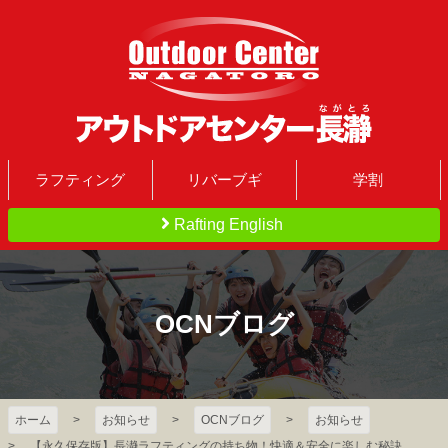
コ
ン
テ
ン
ツ
本
文
アウトドアセンター
へ
ラフティング
リバーブギ
学割
ス
Rafting English
長瀞｜地域最大規模の
キ
ッ
プ
ラフティング施設
O
C
N
ブ
ロ
グ
ホーム
お知らせ
OCNブログ
お知らせ
【永久保存版】長瀞ラフティングの持ち物！快適＆安全に楽しむ秘訣